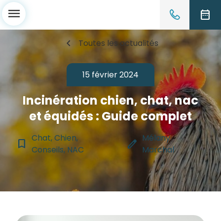
menu
date_range
chevron_left
Toutes les actualités
15 février 2024
Incinération chien, chat, nac
et équidés : Guide complet
Chat, Chien,
Mélany
bookmark_border
edit
Conseils, NAC
Marchal