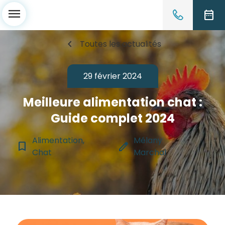
menu
date_range
chevron_left
Toutes les actualités
29 février 2024
Meilleure alimentation chat :
Guide complet 2024
Alimentation,
Mélany
bookmark_border
edit
Chat
Marchal