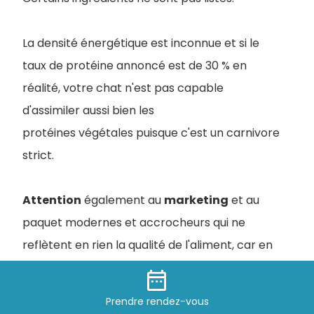
La densité énergétique est inconnue et si le
taux de protéine annoncé est de 30 % en
réalité, votre chat n'est pas capable
d'assimiler aussi bien les
protéines végétales puisque c'est un carnivore
strict.
Attention
également au
marketing
et au
paquet modernes et accrocheurs qui ne
reflètent en rien la qualité de l'aliment, car en
réalité les termes sont trompeurs.
date_range
Les fabricants utilisent des subterfuges pour
Prendre
rendez-vous
rendre leurs croquettes plus attrayantes.