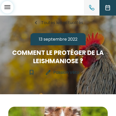
menu
date_range
chevron_left
Toutes les actualités
13 septembre 2022
COMMENT LE PROTÉGER DE LA
LEISHMANIOSE ?
bookmark_border
edit
Passion Véto