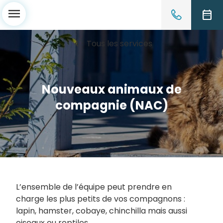
menu
date_range
chevron_left
Tous les services
Nouveaux animaux de
compagnie (NAC)
L’ensemble de l’équipe peut prendre en
charge les plus petits de vos compagnons :
lapin, hamster, cobaye, chinchilla mais aussi
oiseaux ou reptiles.